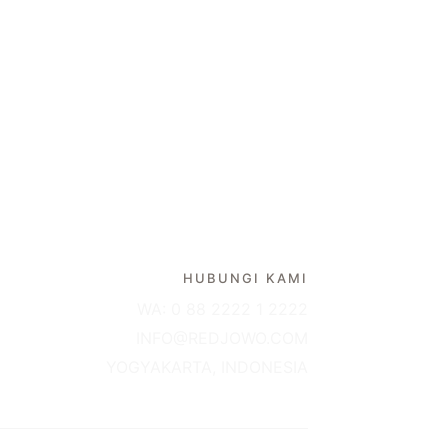
HUBUNGI KAMI
WA: 0 88 2222 1 2222
INFO@REDJOWO.COM
YOGYAKARTA, INDONESIA